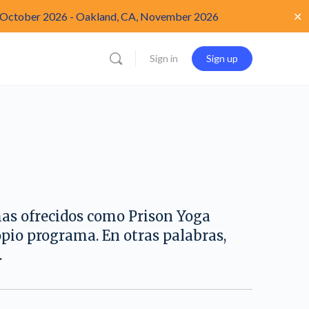
✕
 October 2026
-
Oakland, CA, November 2026
Sign in
Sign up
mas ofrecidos como Prison Yoga
opio programa. En otras palabras,
.