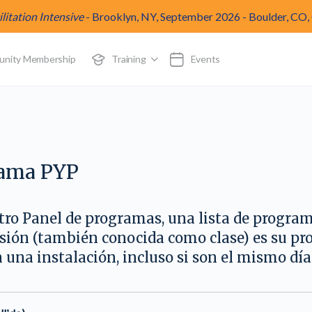
itation Intensive
-
Brooklyn, NY, September 2026
-
Boulder, CO,
munity Membership
Training
Events
rama PYP
tro Panel de programas, una lista de progra
esión (también conocida como clase) es su pr
 una instalación, incluso si son el mismo día