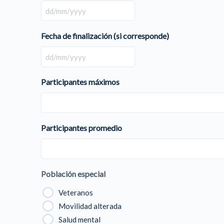
DD
slash
Fecha de finalización (si corresponde)
MM
slash
DD
YYYY
slash
Participantes máximos
MM
slash
YYYY
Participantes promedio
Población especial
Veteranos
Movilidad alterada
Salud mental